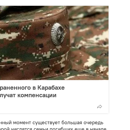
раненного в Карабахе
лучат компенсации
анный момент существует большая очередь
орой числятся семьи погибших еще в начале