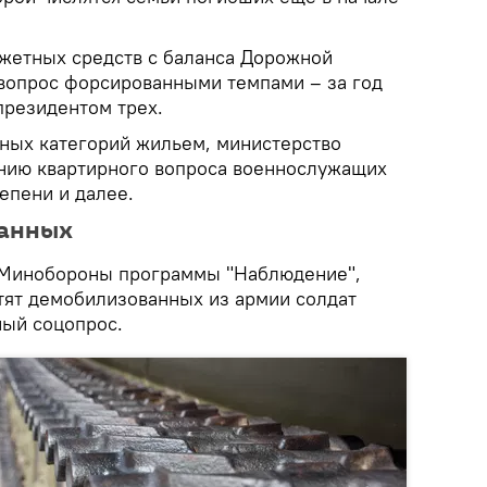
жетных средств с баланса Дорожной
вопрос форсированными темпами – за год
президентом трех.
ных категорий жильем, министерство
нию квартирного вопроса военнослужащих
епени и далее.
ванных
 Минобороны программы "Наблюдение",
тят демобилизованных из армии солдат
ный соцопрос.