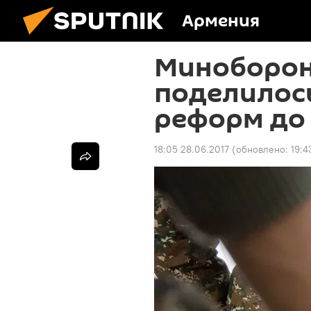
Армения
Миноборон
поделилось
реформ до
18:05 28.06.2017
(обновлено:
19:4