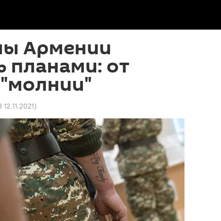
ы Армении
 планами: от
 "молнии"
3 12.11.2021
)