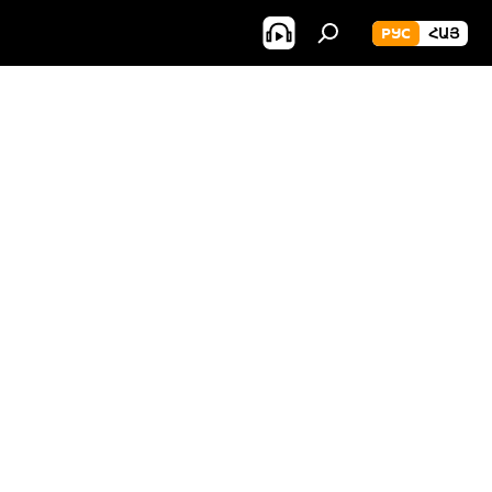
РУС
ՀԱՅ