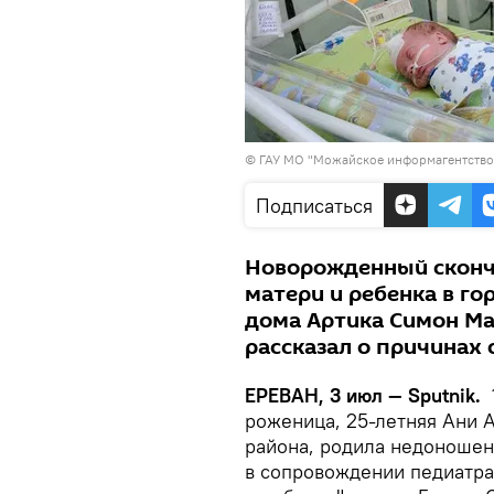
©
ГАУ МО "Можайское информагентство
Подписаться
Новорожденный сконча
матери и ребенка в го
дома Артика Симон Ман
рассказал о причинах
ЕРЕВАН, 3 июл — Sputnik.
1
роженица, 25-летняя Ани 
района, родила недоношен
в сопровождении педиатра