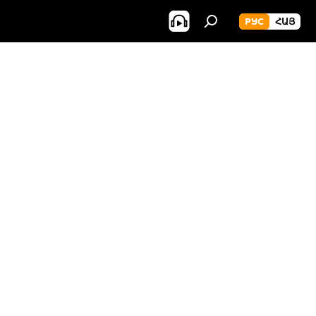
РУС
ՀԱՅ