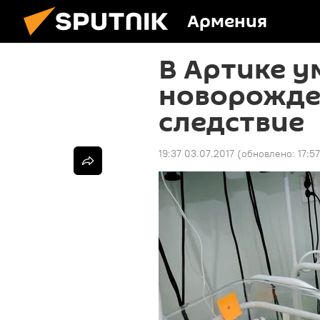
Армения
В Артике у
новорожде
следствие
19:37 03.07.2017
(обновлено:
17:5