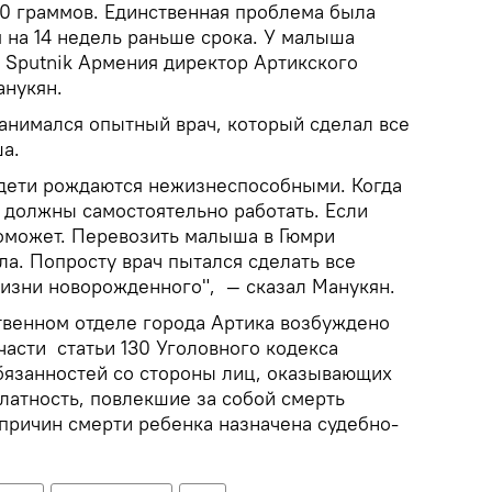
0 граммов. Единственная проблема была
я на 14 недель раньше срока. У малыша
л Sputnik Армения директор Артикского
анукян.
анимался опытный врач, который сделал все
а.
дети рождаются нежизнеспособными. Когда
е должны самостоятельно работать. Если
поможет. Перевозить малыша в Гюмри
а. Попросту врач пытался сделать все
изни новорожденного", — сказал Манукян.
твенном отделе города Артика возбуждено
части статьи 130 Уголовного кодекса
язанностей со стороны лиц, оказывающих
латность, повлекшие за собой смерть
 причин смерти ребенка назначена судебно-