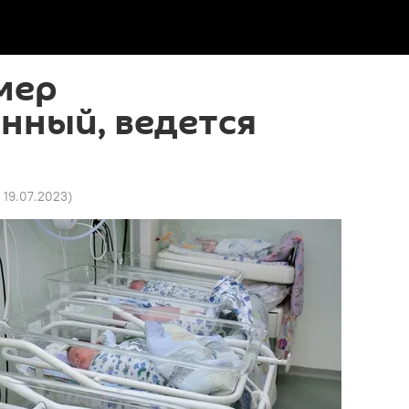
мер
нный, ведется
7 19.07.2023
)