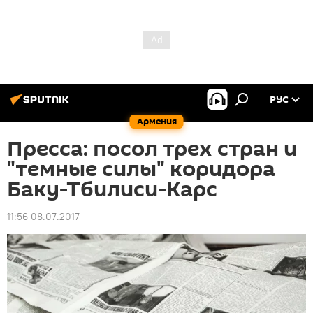
РУС
Армения
Пресса: посол трех стран и
"темные силы" коридора
Баку-Тбилиси-Карс
11:56 08.07.2017