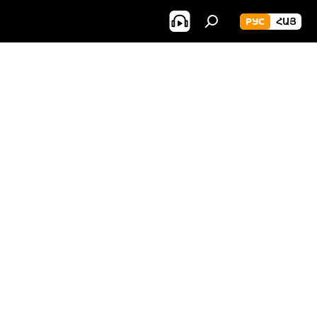
РУС
ՀԱՅ