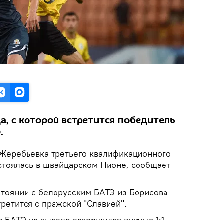
а, с которой встретится победитель
.
Жеребьевка третьего квалификационного
стоялась в швейцарском Нионе, сообщает
стоянии с белорусским БАТЭ из Борисова
ретится с пражской "Славией".
 БАТЭ на выезде завершился вничью 1:1.