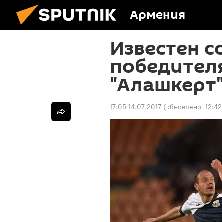
Армения
Известен с
победител
"Алашкерт"
17:05 14.07.2017
(обновлено:
12:42