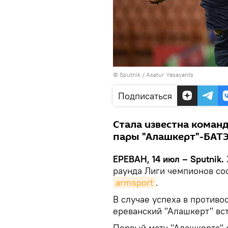
© Sputnik / Asatur Yesayants
Подписаться
Стала известна команд
пары "Алашкерт"-БАТЭ
ЕРЕВАН, 14 июл – Sputnik.
раунда Лиги чемпионов со
armsport
.
В случае успеха в противо
ереванский "Алашкерт" вст
Первый матч "Алашкерта" с