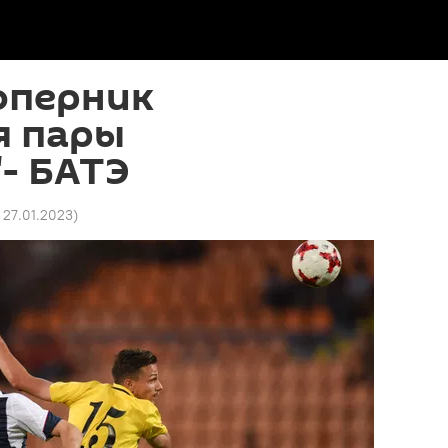
оперник
я пары
- БАТЭ
 27.01.2023
)