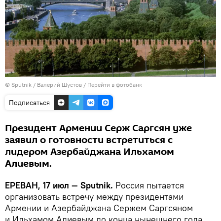
© Sputnik / Валерий Шустов
/
Перейти в фотобанк
Подписаться
Президент Армении Серж Саргсян уже
заявил о готовности встретиться с
лидером Азербайджана Ильхамом
Алиевым.
ЕРЕВАН, 17 июл — Sputnik.
Россия пытается
организовать встречу между президентами
Армении и Азербайджана Сержем Саргсяном
и Ильхамом Алиевым до конца нынешнего года,