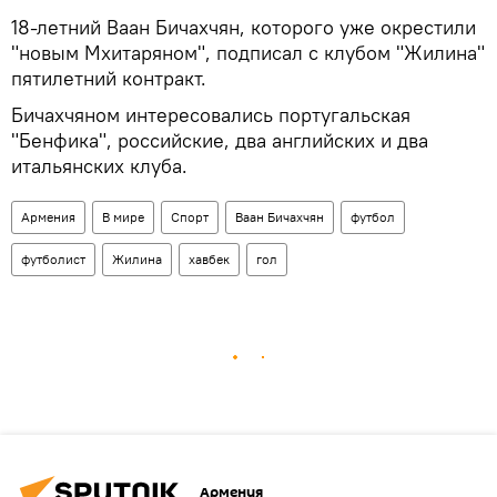
18-летний Ваан Бичахчян, которого уже окрестили
"новым Мхитаряном", подписал с клубом "Жилина"
пятилетний контракт.
Бичахчяном интересовались португальская
"Бенфика", российские, два английских и два
итальянских клуба.
Армения
В мире
Спорт
Ваан Бичахчян
футбол
футболист
Жилина
хавбек
гол
Армения