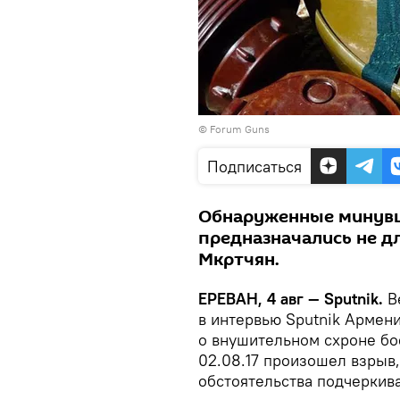
©
Forum Guns
Подписаться
Обнаруженные минувш
предназначались не д
Мкртчян.
ЕРЕВАН, 4 авг — Sputnik.
В
в интервью Sputnik Армен
о внушительном схроне бо
02.08.17 произошел взрыв
обстоятельства подчеркив