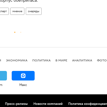
корпус боеприпаса.
сперт
мнение
снаряды
Я
ЭКОНОМИКА
ПОЛИТИКА
В МИРЕ
АНАЛИТИКА
ФОТО
am
Макс
Пресс-релизы
Новости компаний
Политика конфиденциал