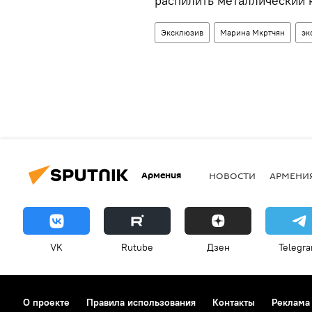
распилить металлический 
Эксклюзив
Марина Мкртчян
эк
Армения
НОВОСТИ
АРМЕНИ
VK
Rutube
Дзен
Telegr
О проекте
Правила использования
Контакты
Реклама