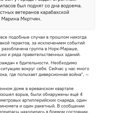
ипасов был поднят со дна водоема.
стных ветеранов карабахской
 Марина Мкртчян.
 все подобные случаи в прошлом никогда
овкой терактов, за исключением событий
а разоблачена группа в Норк-Мараше,
шки и ряда правительственных зданий.
граждан к бдительности. Необходимо
ситуацию вокруг себя. Сейчас у нас много
ка, где полыхает диверсионная война", —
венном доме в ереванском квартале
изошел взрыв, были обнаружены ещё 4
иметровых артиллерийских снаряда, один
миномета и один ракетный. В сообщении
еприпасы находились в боевом состоянии.