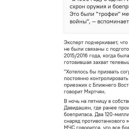
схрон оружия и боепр
Это были "трофеи" ме
войны", — вспоминает
Эксперт подчеркивает, что
не были связаны с подгот
2015/2016 года, когда был
готовившая захват телевы
"Хотелось бы призвать со
постоянно контролировать 
приезжих с Ближнего Восто
говорит Мкртчян.
В ночь на пятницу в собст
Давидашен, где ранее про
боеприпаса. Два 120-милл
снаряд противотанкового 
МЧС говорится, что все бо