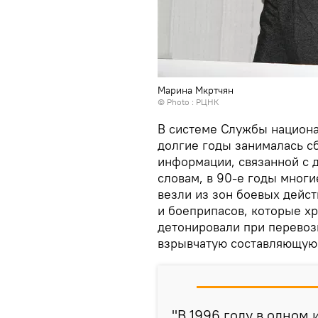
Марина Мкртчян
© Photo : РЦНК
В системе Службы национ
долгие годы занималась с
информации, связанной с 
словам, в 90-е годы мног
везли из зон боевых дейс
и боеприпасов, которые х
детонировали при перевоз
взрывчатую составляющую
"В 1996 году в одном 