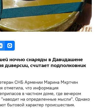
ей ночью снаряды в Давидашене
ля диверсии, считает подполковник
етеран СНБ Армении Марина Мкртчян
ия отметила, что информация
еприпасов в частном доме, где вечером
, "наводит на определенные мысли". Однако
ают бытовой характер происшествия.