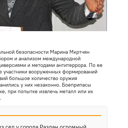
альной безопасности Марина Мкртчян
бором и анализом международной
диверсиями и методами антитеррора. По ее
ие участники вооруженных формирований
твий большое количество оружия
ранились у них незаконно. Боеприпасы
ке, при попытке извлечь металл или их
.
из сел у города Раздан огромный