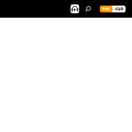
РУС
ՀԱՅ