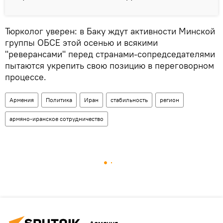
Тюрколог уверен: в Баку ждут активности Минской
группы ОБСЕ этой осенью и всякими
"реверансами" перед странами-сопредседателями
пытаются укрепить свою позицию в переговорном
процессе.
Армения
Политика
Иран
стабильность
регион
армяно-иранское сотрудничество