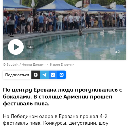
1:43
Воспроизвести
© Sputnik / Нелли Даниелян, Карен Епремян
видео
Подписаться
По центру Еревана люди прогуливались с
бокалами. В столице Армении прошел
фестиваль пива.
На Лебедином озере в Ереване прошел 4-й
фестиваль пива. Конкурсы, дегустации, шоу