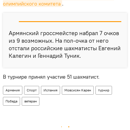
олимпийского комитета
.
Армянский гроссмейстер набрал 7 очков
из 9 возможных. На пол-очка от него
отстали российские шахматисты Евгений
Калегин и Геннадий Туник.
В турнире принял участие 51 шахматист.
Армения
Спорт
Испания
Мовсисян Карен
турнир
Победа
ветеран