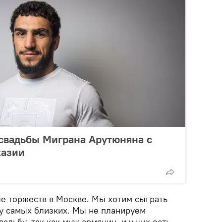
свадьбы Миграна Арутюняна с
хазии
ле торжеств в Москве. Мы хотим сыграть
гу самых близких. Мы не планируем
адьбу, так как муж армянин, и у них есть