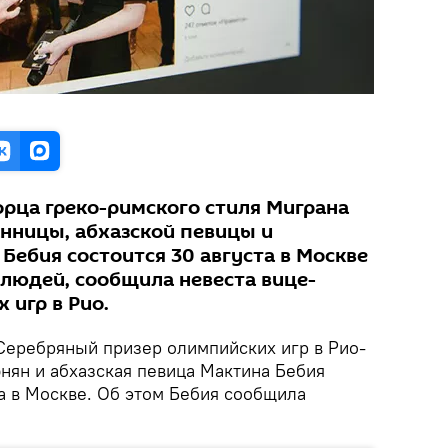
орца греко-римского стиля Миграна
анницы, абхазской певицы и
ебия состоится 30 августа в Москве
 людей, сообщила невеста вице-
 игр в Рио.
еребряный призер олимпийских игр в Рио-
ян и абхазская певица Мактина Бебия
а в Москве. Об этом Бебия сообщила