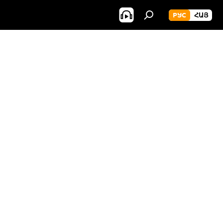
РУС
ՀԱՅ