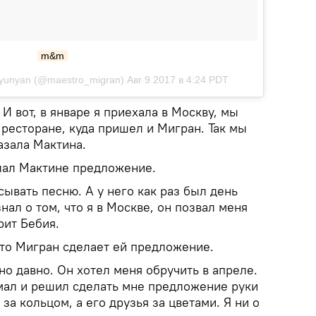
m&m
tyunyan (@maestro_migran) Авг 9 2017 в 4:24 PDT
И вот, в январе я приехала в Москву, мы
 ресторане, куда пришел и Мигран. Так мы
азала Мактина.
лал Мактине предложение.
сывать песню. А у него как раз был день
нал о том, что я в Москве, он позвал меня
рит Бебия.
что Мигран сделает ей предложение.
но давно. Он хотел меня обручить в апреле.
умал и решил сделать мне предложение руки
за кольцом, а его друзья за цветами. Я ни о