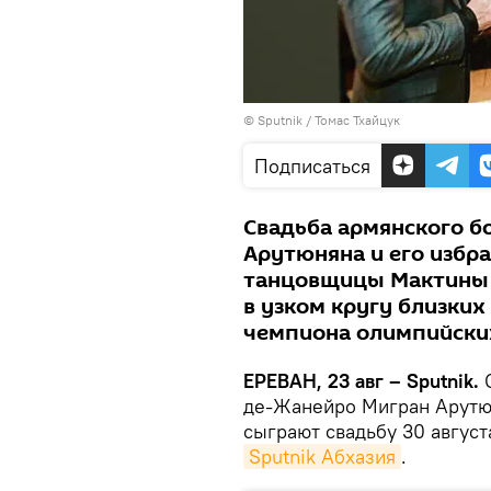
© Sputnik / Томас Тхайцук
Подписаться
Свадьба армянского б
Арутюняна и его избр
танцовщицы Мактины Б
в узком кругу близких
чемпиона олимпийских
ЕРЕВАН, 23 авг – Sputnik.
С
де-Жанейро Мигран Арутюн
сыграют свадьбу 30 август
Sputnik Абхазия
.