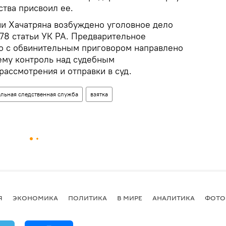
ства присвоил ее.
ии Хачатряна возбуждено уголовное дело
 178 статьи УК РА. Предварительное
о с обвинительным приговором направлено
ему контроль над судебным
рассмотрения и отправки в суд.
льная следственная служба
взятка
Я
ЭКОНОМИКА
ПОЛИТИКА
В МИРЕ
АНАЛИТИКА
ФОТО