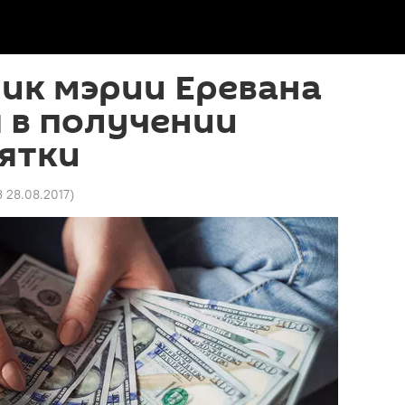
ик мэрии Еревана
 в получении
ятки
3 28.08.2017
)