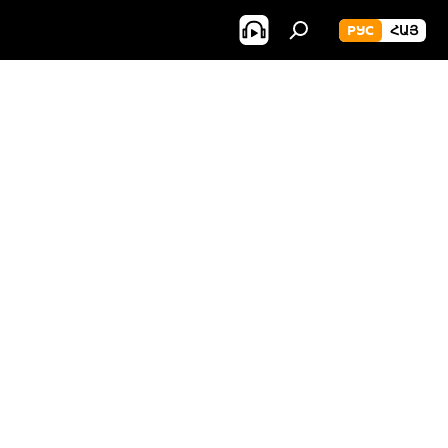
РУС
ՀԱՅ