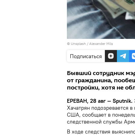
©
Unsplash
/
Alexander Mils
Подписаться
Бывший сотрудник мэр
от гражданина, пообе
постройки, хотя не о
ЕРЕВАН, 28 авг — Sputnik.
Хачатрян подозревается в
США, сообщает в понедел
следственной службы Арм
В ходе следствия выяснило