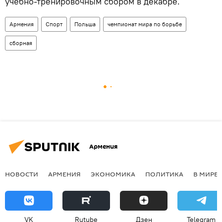
учебно-тренировочным сбором в декабре.
Армения
Спорт
Польша
чемпионат мира по борьбе
сборная
Армения
НОВОСТИ
АРМЕНИЯ
ЭКОНОМИКА
ПОЛИТИКА
В МИРЕ
VK
Rutube
Дзен
Telegram