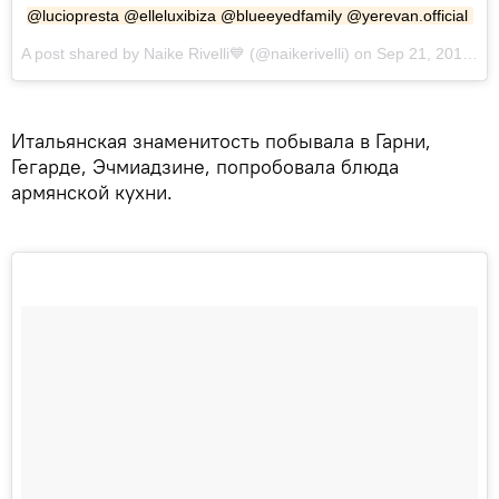
@luciopresta @elleluxibiza @blueeyedfamily @yerevan.official
A post shared by Naike Rivelli💙 (@naikerivelli) on Sep 21, 2017 at 2:46pm PDT
Итальянская знаменитость побывала в Гарни,
Гегарде, Эчмиадзине, попробовала блюда
армянской кухни.