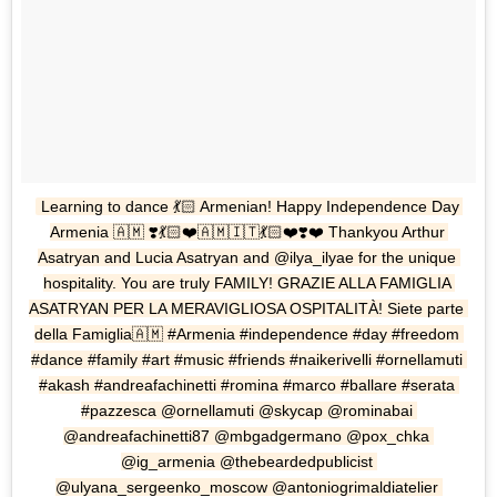
Learning to dance 💃🏻 Armenian! Happy Independence Day 
Armenia 🇦🇲 ❣️💃🏻❤️🇦🇲🇮🇹💃🏻❤️❣️❤️ Thankyou Arthur 
Asatryan and Lucia Asatryan and @ilya_ilyae for the unique 
hospitality. You are truly FAMILY! GRAZIE ALLA FAMIGLIA 
ASATRYAN PER LA MERAVIGLIOSA OSPITALITÀ! Siete parte 
della Famiglia🇦🇲 #Armenia #independence #day #freedom 
#dance #family #art #music #friends #naikerivelli #ornellamuti 
#akash #andreafachinetti #romina #marco #ballare #serata 
#pazzesca @ornellamuti @skycap @rominabai 
@andreafachinetti87 @mbgadgermano @pox_chka 
@ig_armenia @thebeardedpublicist 
@ulyana_sergeenko_moscow @antoniogrimaldiatelier 