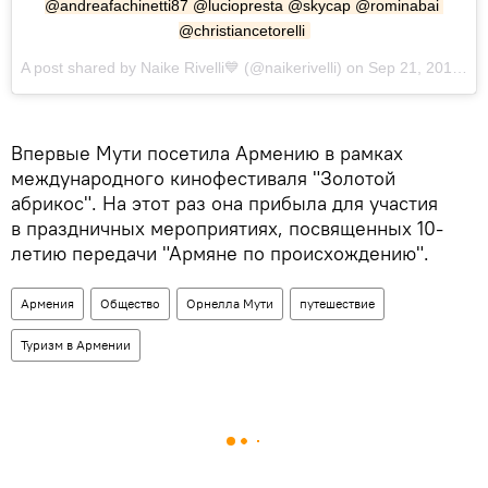
@andreafachinetti87 @luciopresta @skycap @rominabai 
@christiancetorelli
A post shared by Naike Rivelli💙 (@naikerivelli) on Sep 21, 2017 at 2:51am PDT
Впервые Мути посетила Армению в рамках
международного кинофестиваля "Золотой
абрикос". На этот раз она прибыла для участия
в праздничных мероприятиях, посвященных 10-
летию передачи "Армяне по происхождению".
Армения
Общество
Орнелла Мути
путешествие
Туризм в Армении