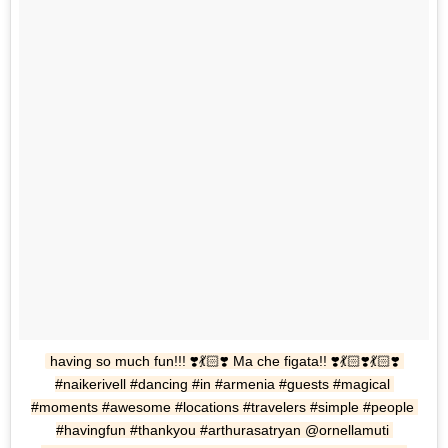
having so much fun!!! ❣️💃🏻❣️ Ma che figata!! ❣️💃🏻❣️💃🏻❣️ 
#naikerivell #dancing #in #armenia #guests #magical 
#moments #awesome #locations #travelers #simple #people 
#havingfun #thankyou #arthurasatryan @ornellamuti 