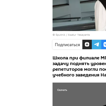
© Sputnik / Asatur Yesayants
Подписаться
Школа при филиале МГ
задачу поднять уровен
репетиторов могли пос
учебного заведения Н
Скачать