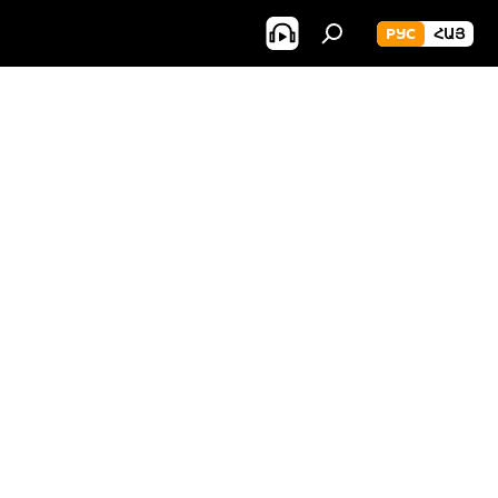
РУС
ՀԱՅ