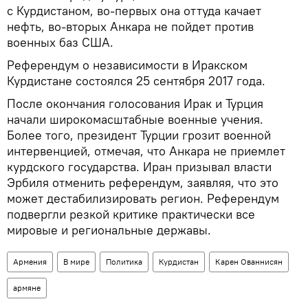
с Курдистаном, во-первых она оттуда качает
нефть, во-вторых Анкара не пойдет против
военных баз США.
Референдум о независимости в Иракском
Курдистане состоялся 25 сентября 2017 года.
После окончания голосования Ирак и Турция
начали широкомасштабные военные учения.
Более того, президент Турции грозит военной
интервенцией, отмечая, что Анкара не приемлет
курдского государства. Иран призывал власти
Эрбиля отменить референдум, заявляя, что это
может дестабилизировать регион. Референдум
подвергли резкой критике практически все
мировые и региональные державы.
Армения
В мире
Политика
Курдистан
Карен Ованнисян
армяне