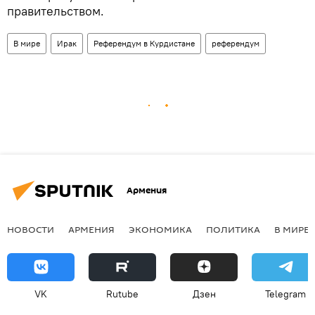
правительством.
В мире
Ирак
Референдум в Курдистане
референдум
Армения
НОВОСТИ
АРМЕНИЯ
ЭКОНОМИКА
ПОЛИТИКА
В МИРЕ
VK
Rutube
Дзен
Telegram