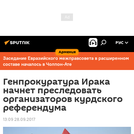
РУС
Армения
Заседание Евразийского межправсовета в расширенном
составе началось в Чолпон-Ате
Генпрокуратура Ирака
начнет преследовать
организаторов курдского
референдума
13:09 28.09.2017