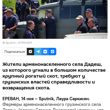
© Sputnik / STRINGER
Подписаться
Жители армянонаселенного села Дадеш,
из которого угнали в большом количестве
крупный рогатый скот, требуют у
грузинских властей справедливости и
возвращения скота.
ЕРЕВАН, 14 ноя – Sputnik, Лаура Саркисян.
Фермеры армянонаселенного грузинского села
Дадеш (регион Самцхе-Джавахети) уверены, что