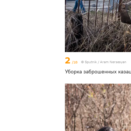
2
/18
© Sputnik / Aram Nersesyan
Уборка заброшенных казац