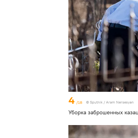
4
/18
© Sputnik / Aram Nersesyan
Уборка заброшенных казац