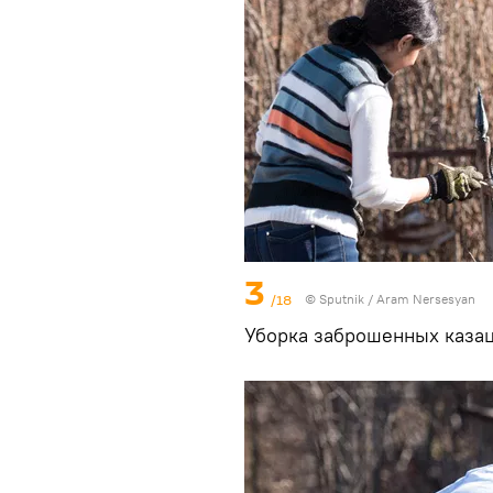
3
/18
© Sputnik / Aram Nersesyan
Уборка заброшенных казац