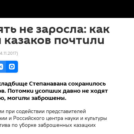
ть не заросла: как
 казаков почтили
14.11.2017
)
кладбище Степанавана сохранилось
ов. Потомки усопших давно не ходят
ю, могилы заброшены.
ии при содействии представителей
ии и Российского центра науки и культуры
тива по уборке заброшенных казацких