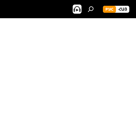
РУС
ՀԱՅ