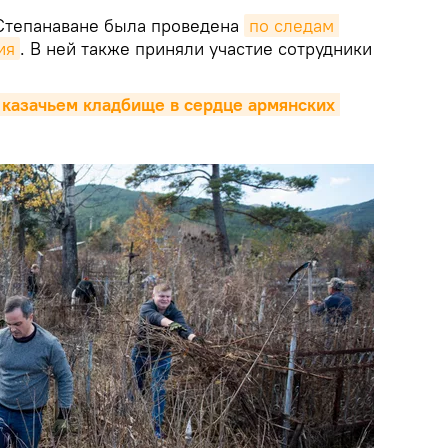
 Степанаване была проведена
по следам 
ия
. В ней также приняли участие сотрудники
 казачьем кладбище в сердце армянских 