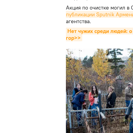
Акция по очистке могил в
публикации Sputnik Армен
агентства.
Нет чужих среди людей: о
гор>>