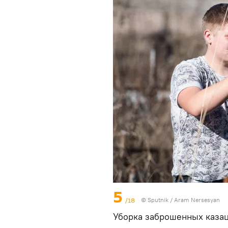
5
/18
© Sputnik / Aram Nersesyan
Уборка заброшенных казац