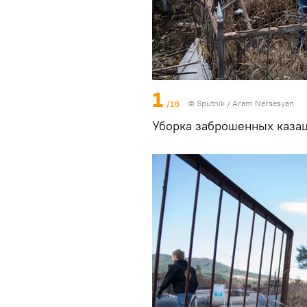
1
/18
© Sputnik / Aram Nersesyan
Уборка заброшенных казац