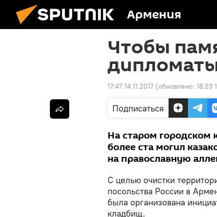
Армения
Чтобы памя
дипломаты
17:47 14.11.2017
(обновлено:
18:23 
Подписаться
На старом городском 
более ста могил казак
на православную алле
С целью очистки территор
посольства России в Армен
была организована инициа
кладбищ.