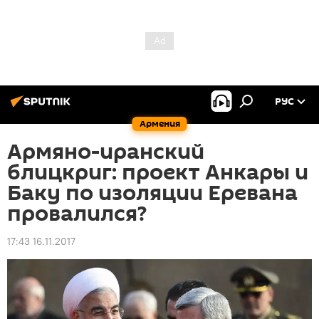
РУС
Армения
Армяно-иранский
блицкриг: проект Анкары и
Баку по изоляции Еревана
провалился?
17:43 16.11.2017