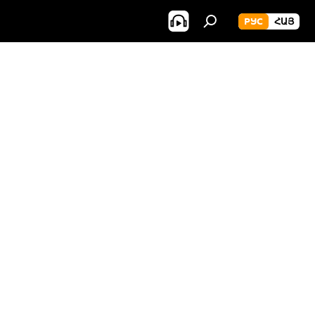
РУС
ՀԱՅ