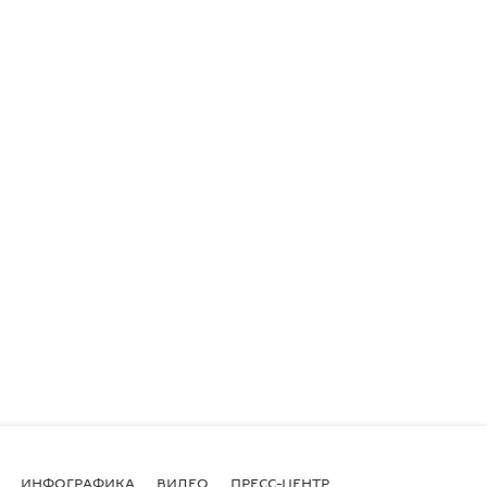
ИНФОГРАФИКА
ВИДЕО
ПРЕСС-ЦЕНТР