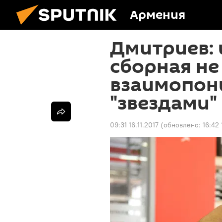
Армения
Дмитриев: 
сборная не
взаимопон
"звездами"
09:31 16.11.2017
(обновлено:
16:42