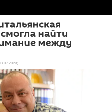
итальянская
 смогла найти
имание между
 13.07.2023
)