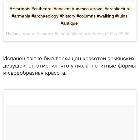
#zvartnots #cathedral #ancient #unesco #travel #architecture 
#armenia #archaeology #history #columns #walking #ruins 
#antique
Публикация от Navarro Beloqui (@navarro.beloqui) Окт 29 2017 в 5:50 PDT
Испанец также был восхищен красотой армянских
девушек, он отметил, что у них аппетитные формы
и своеобразная красота.