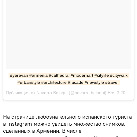
#yerevan #armenia #cathedral #modernart #citylife #citywalk 
#urbanstyle #architecture #facade #newstyle #travel
Публикация от Navarro Beloqui (@navarro.beloqui) Ноя 3 2017 в 3:07 PDT
На странице любознательного испанского туриста
в Instagram можно увидеть множество снимков,
сделанных в Армении. В числе