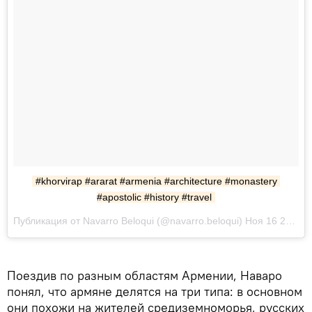
#khorvirap #ararat #armenia #architecture #monastery 
#apostolic #history #travel
Публикация от Navarro Beloqui (@navarro.beloqui) Ноя 16 2017 в 2:31 PST
Поездив по разным областям Армении, Наваро
понял, что армяне делятся на три типа: в основном
они похожи на жителей средиземноморья, русских