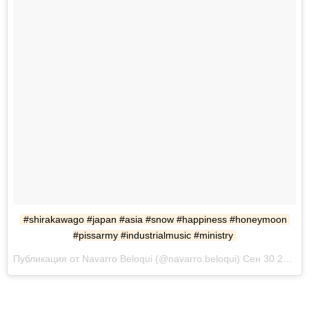
#shirakawago #japan #asia #snow #happiness #honeymoon 
#pissarmy #industrialmusic #ministry
Публикация от Navarro Beloqui (@navarro.beloqui) Сен 30 2017 в 6:18 PDT