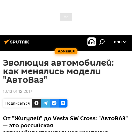
РУС
Армения
Эволюция автомобилей:
как менялись модели
"АвтоВаз"
10:13 01.12.2017
Подписаться
От "Жигулей" до Vesta SW Cross: "АвтоВА́З"
— это российская