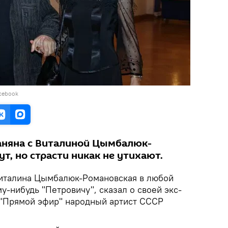
cebook
аняна с Виталиной Цымбалюк-
т, но страсти никак не утихают.
талина Цымбалюк-Романовская в любой
у-нибудь "Петровичу", сказал о своей экс-
 "Прямой эфир" народный артист СССР