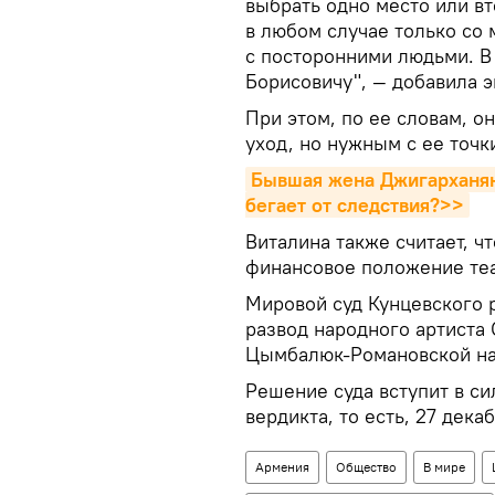
выбрать одно место или вт
в любом случае только со 
с посторонними людьми. В
Борисовичу", — добавила э
При этом, по ее словам, о
уход, но нужным с ее точк
Бывшая жена Джигарханяна
бегает от следствия?>>
Виталина также считает, ч
финансовое положение теа
Мировой суд Кунцевского
развод народного артиста
Цымбалюк-Романовской нак
Решение суда вступит в с
вердикта, то есть, 27 декаб
Армения
Общество
В мире