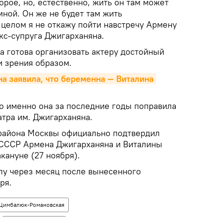
орое, но, естественно, жить он там может
мной. Он же не будет там жить
 целом я не откажу пойти навстречу Армену
кс-супруга Джигарханяна.
на готова организовать актеру достойный
и зрения образом.
 заявила, что беременна — Виталина 
то именно она за последние годы поправила
тра им. Джигарханяна.
 района Москвы официально подтвердил
 СССР Армена Джигарханяна и Виталины
ануне (27 ноября).
илу через месяц после вынесенного
ря.
Цимбалюк-Романовская