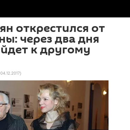
ян открестился от
ы: через два дня
йдет к другому
 04.12.2017
)