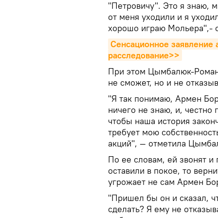
"Петровичу". Это я знаю, 
от меня уходили и я уходи
хорошо играю Мольера",- с
Сенсационное заявление а
расследование>>
При этом Цымбалюк-Романо
не сможет, но и не отказыв
"Я так понимаю, Армен Бор
ничего не знаю, и, честно 
чтобы наша история закон
требует мою собственность
акций", — отметила Цымба
По ее словам, ей звонят и 
оставили в покое, то верн
угрожает не сам Армен Бор
"Пришел бы он и сказал, ч
сделать? Я ему не отказы