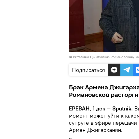
©
Виталина Цымбалюк-Романовская/Fa
Подписаться
Брак Армена Джигарх
Романовской расторгну
ЕРЕВАН, 1 дек — Sputnik.
Ви
момент может уйти к каком
супруге в эфире передачи
Армен Джигарханян.