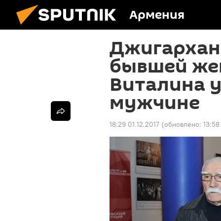
Армения
Джигархан
бывшей жен
Виталина у
мужчине
18:29 01.12.2017
(обновлено:
13:58