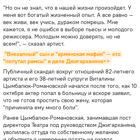
"Но он не знал, что в нашей жизни произойдет. У
меня вот богатый жизненный опыт. А все равно —
век живи, век учись, дураком помрешь. Мне
кажется, я не ошибся в выборе пьесы и молодого
режиссера. Молодым можно доверять, но не
всем!", — сказал артист.
"Внезапный" сын и "армянская мафия" — кто 
"попутал рамсы" в деле Джигарханяна>>
Публичный скандал вокруг отношений 82-летнего
артиста и его 38-летней супруги Виталины
Цымбалюк-Романовской начался после того, как 10
октября актер попал в больницу и вскоре заявил,
что не готов простить свою жену, которая
"причинила ему много боли".
Ранее Цымбалюк-Романовская, занимавшая пост
директора Театра под руководством Джигарханяна,
уволилась оттуда по собственному желанию
и объявила о намерении подать на развод.