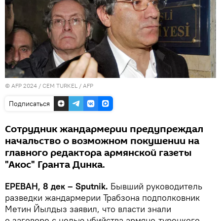
© AFP 2024 / CEM TURKEL / AFP
Подписаться
Сотрудник жандармерии предупреждал
начальство о возможном покушении на
главного редактора армянской газеты
"Акос" Гранта Динка.
ЕРЕВАН, 8 дек – Sputnik.
Бывший руководитель
разведки жандармерии Трабзона подполковник
Метин Йылдыз заявил, что власти знали
о заговоре с целью убийства армяно-турецкого