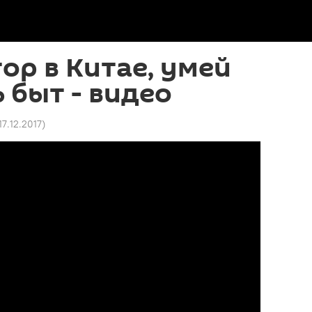
тор в Китае, умей
 быт - видео
17.12.2017
)