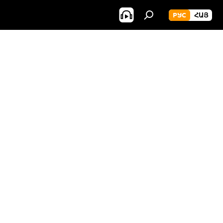
РУС
ՀԱՅ