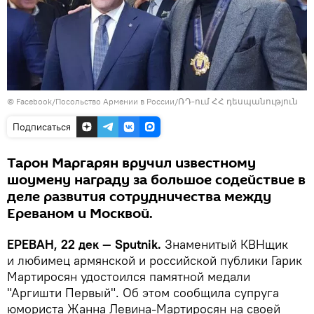
©
Facebook/Посольство Армении в России/ՌԴ-ում ՀՀ դեսպանություն
Подписаться
Тарон Маргарян вручил известному
шоумену награду за большое содействие в
деле развития сотрудничества между
Ереваном и Москвой.
ЕРЕВАН, 22 дек — Sputnik.
Знаменитый КВНщик
и любимец армянской и российской публики Гарик
Мартиросян удостоился памятной медали
"Аргишти Первый". Об этом сообщила супруга
юмориста Жанна Левина-Мартиросян на своей