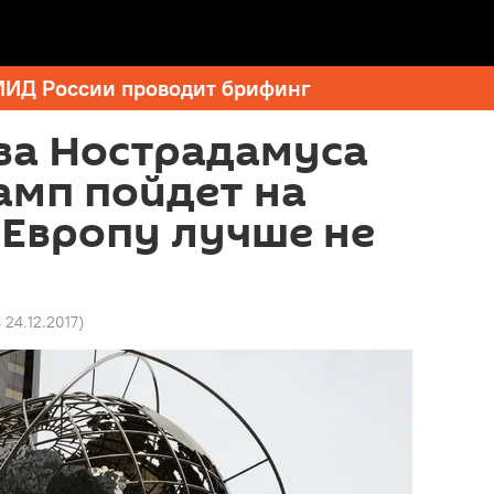
МИД России проводит брифинг
ва Нострадамуса
рамп пойдет на
в Европу лучше не
 24.12.2017
)