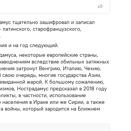
амус тщательно зашифровал и записал
 латинского, старофранцузского,
.
ния и на год следующий.
дамуса, некоторые европейские страны,
я наводнениям вследствие обильных затяжных
днения затронут Венгрию, Италию, Чехию,
 свою очередь, многие государства Азии,
 невиданной жарой. К большому сожалению,
измов, Нострадамус предсказал в 2018 году
ликты, в частности, использование
 населения в Ираке или же Сирии, а также
га войны, который зародится на Ближнем