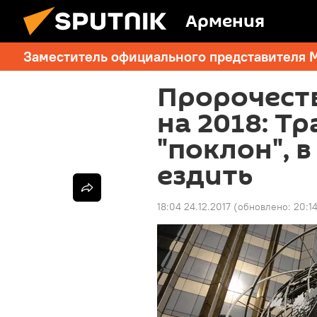
Армения
Заместитель официального представителя 
Пророчест
на 2018: Т
"поклон", 
ездить
18:04 24.12.2017
(обновлено:
20:14