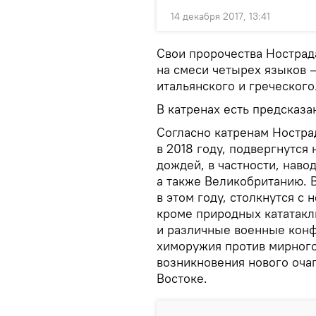
14 декабря 2017, 13:41
Свои пророчества Нострад
на смеси четырех языков —
итальянского и греческого
В катренах есть предсказа
Согласно катренам Ностра
в 2018 году, подвергнутс
дождей, в частности, наво
а также Великобританию. В
в этом году, столкнутся с
кроме природных кататакл
и различные военные конф
химоружия против мирного
возникновения нового оча
Востоке.