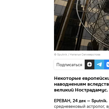
© Sputnik / Наталья Селиверстова
Подписаться
Некоторые европейски
наводнениям вследств
великий Нострадамус.
ЕРЕВАН, 24 дек — Sputnik.
средневековый астролог, 