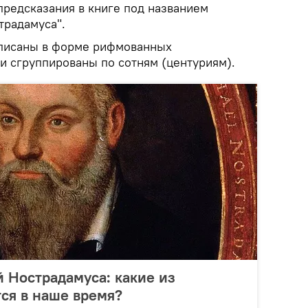
предсказания в книге под названием
традамуса".
аписаны в форме рифмованных
и сгруппированы по сотням (центуриям).
й Нострадамуса: какие из
ся в наше время?