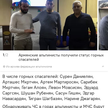
1
/2
Армянские альпинисты получили статус горных
спасателей
© Из архива федерации альпинизма
В числе горных спасателей: Сурен Даниелян,
Арташес Мкртчян, Артем Мартиросян, Сарибек
Мкртчян, Гегам Алоян, Левон Мовсисян, Эдуард
Саргсян, Шушан Рубенян, Сасун Гишян, Эдгар
Навасардян, Тигран Шагбазян, Нарине Джагарян.
Обнаруживать ЧС в горах альпинисты и МЧС будут