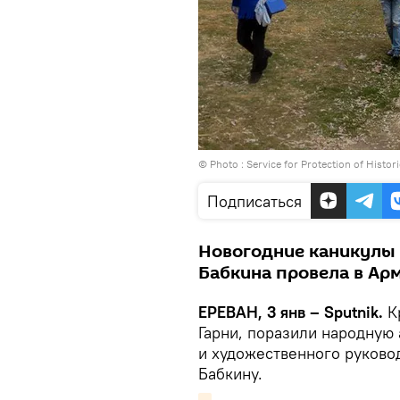
© Photo :
Service for Protection of Histo
Подписаться
Новогодние каникулы
Бабкина провела в Ар
ЕРЕВАН, 3 янв – Sputnik.
К
Гарни, поразили народную 
и художественного руково
Бабкину.