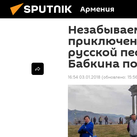
Армения
Незабывае
приключен
русской пе
Бабкина п
16:54 03.01.2018
(обновлено:
15:5