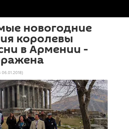
мые новогодние
ия королевы
сни в Армении -
оражена
6 06.01.2018
)