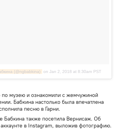
Бабкина (@ngbabkina)
on Jan 2, 2018 at 8:30am PST
ю по музею и ознакомили с жемчужиной
ении. Бабкина настолько была впечатлена
исполнила песню в Гарни.
не Бабкина также посетила Вернисаж. Об
 аккаунте в Instagram, выложив фотографию.