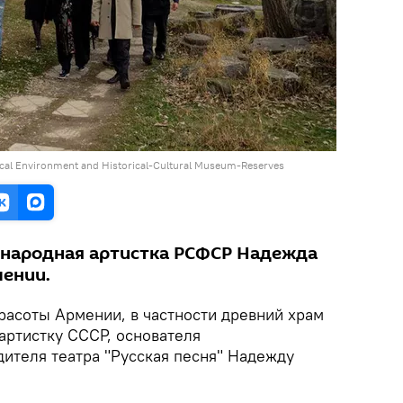
rical Environment and Historical-Cultural Museum-Reserves
 народная артистка РСФСР Надежда
мении.
расоты Армении, в частности древний храм
артистку СССР, основателя
дителя театра "Русская песня" Надежду