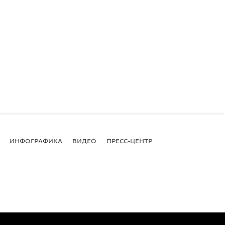
Service for Protection of Historical Environment and Historical-Cultural
eserves
ИНФОГРАФИКА
ВИДЕО
ПРЕСС-ЦЕНТР