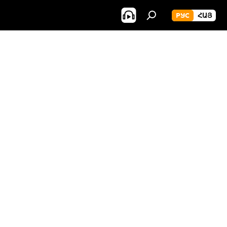
РУС
ՀԱՅ