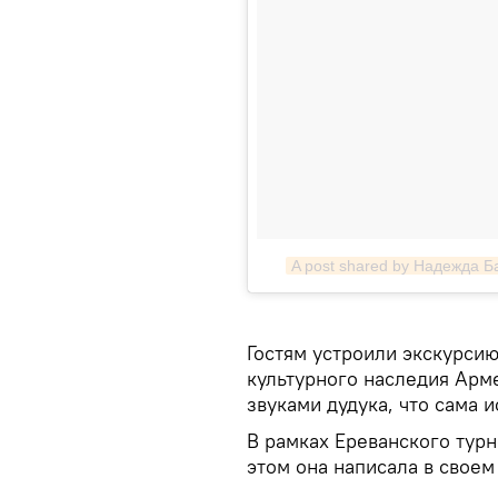
A post shared by Надежда 
Гостям устроили экскурси
культурного наследия Арм
звуками дудука, что сама 
В рамках Ереванского тур
этом она написала в своем