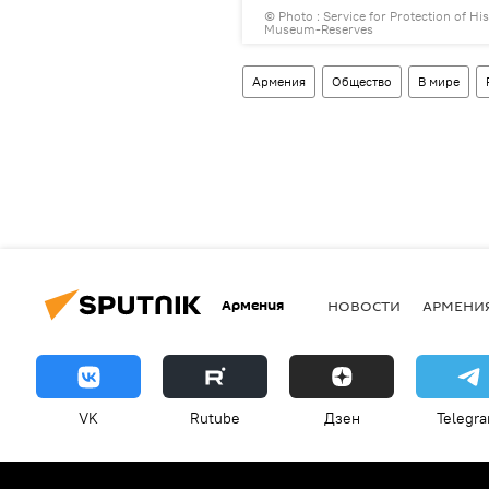
torical-Cultural
© Photo :
Service for Protection of Hi
Museum-Reserves
Армения
Общество
В мире
Армения
НОВОСТИ
АРМЕНИ
VK
Rutube
Дзен
Telegr