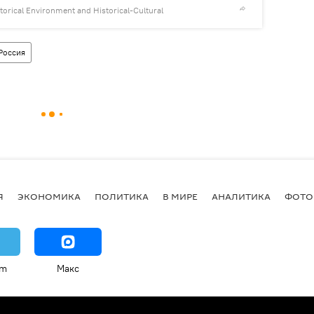
storical Environment and Historical-Cultural
© Photo :
Museum-R
Россия
Я
ЭКОНОМИКА
ПОЛИТИКА
В МИРЕ
АНАЛИТИКА
ФОТО
am
Макс