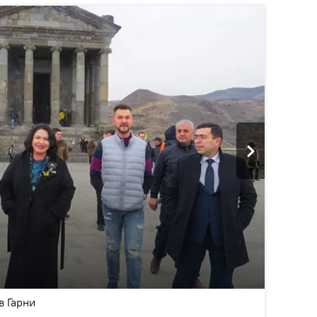
2
/5
в Гарни