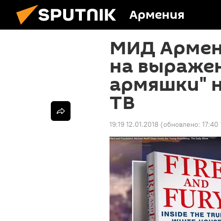
Армения
МИД Армен
на выражен
армяшки" 
ТВ
19:19 12.01.2018
(обновлено:
17:40