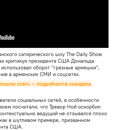
нского сатирического шоу The Daily Show
раз критикуя президента США Дональда
 использовал оборот "грязные армяшки",
ния в армянских СМИ и соцсетях.
пошли спать — подробности скандала 
ватели социальных сетей, в особенности
воем посчитали, что Тревор Ной оскорбил
контекстуально ведущий не отзывался плохо
 как в шутливом примере, призванном
ента США.