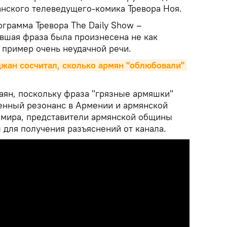
нского телеведущего-комика Тревора Ноя.
ограмма Тревора The Daily Show –
вшая фраза была произнесена не как
 пример очень неудачной речи.
жан сосчитал, сколько армян "облюбовали" 
аян, поскольку фраза "грязные армяшки"
енный резонанс в Армении и армянской
х мира, представители армянской общины
ля получения разъяснений от канала.