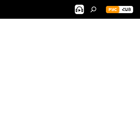
РУС
ՀԱՅ