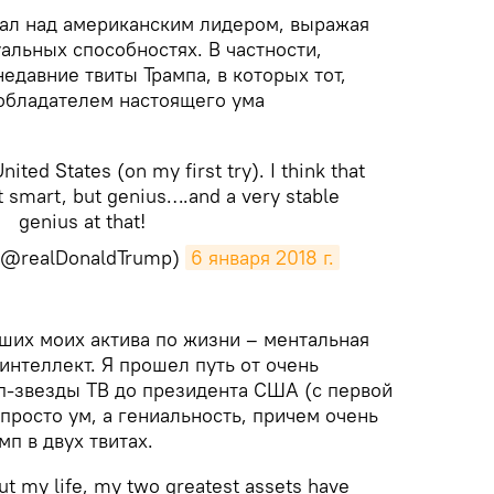
ал над американским лидером, выражая
альных способностях. В частности,
едавние твиты Трампа, в которых тот,
 обладателем настоящего ума
nited States (on my first try). I think that
t smart, but genius….and a very stable
genius at that!
 (@realDonaldTrump)
6 января 2018 г.
йших моих актива по жизни – ментальная
интеллект. Я прошел путь от очень
п-звезды ТВ до президента США (с первой
 просто ум, а гениальность, причем очень
мп в двух твитах.
ut my life, my two greatest assets have