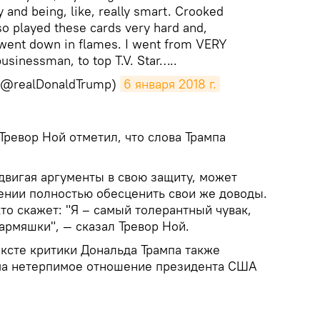
y and being, like, really smart. Crooked
lso played these cards very hard and,
went down in flames. I went from VERY
usinessman, to top T.V. Star…..
 (@realDonaldTrump)
6 января 2018 г.
Тревор Ной отметил, что слова Трампа
двигая аргументы в свою защиту, может
ении полностью обесценить свои же доводы.
то скажет: "Я – самый толерантный чувак,
 армяшки", — сказал Тревор Ной.
ексте критики Дональда Трампа также
ьма нетерпимое отношение президента США