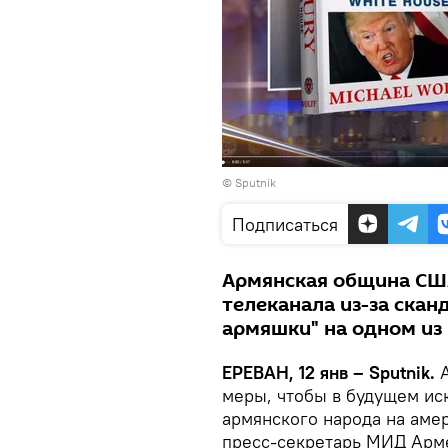
© Sputnik
Подписаться
Армянская община США
телеканала из-за ска
армяшки" на одном из
ЕРЕВАН, 12 янв – Sputnik.
А
меры, чтобы в будущем ис
армянского народа на аме
пресс-секретарь МИД Арме