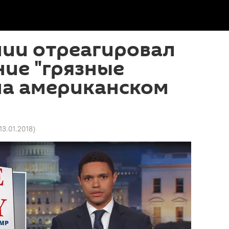
ии отреагировал
ие "грязные
на американском
 13.01.2018
)