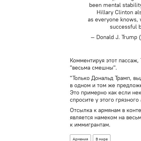
been mental stabilit
Hillary Clinton a
as everyone knows, 
successful b
— Donald J. Trump
Комментируя этот пассаж, 
"весьма смешны".
"Только Дональд Трамп, вы
в одном и том же предлож
Это примерно как если нек
спросите у этого грязного
Отсылка к армянам в конт
является намеком на вес
к иммигрантам.
Армения
В мире