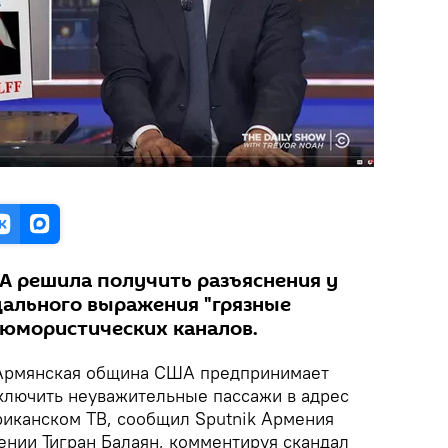
 решила получить разъяснения у
ндального выражения "грязные
 юмористических каналов.
рмянская община США предпринимает
ключить неуважительные пассажи в адрес
риканском ТВ, сообщил Sputnik Армения
нии Тигран Балаян, комментируя скандал