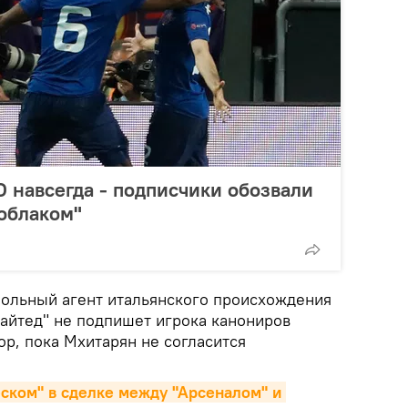
 навсегда - подписчики обозвали
облаком"
ольный агент итальянского происхождения
найтед" не подпишет игрока канониров
ор, пока Мхитарян не согласится
ском" в сделке между "Арсеналом" и 