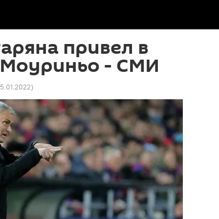
аряна привел в
 Моуриньо - СМИ
25.01.2022
)