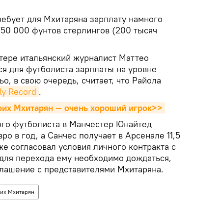
ебует для Мхитаряна зарплату намного
0 000 фунтов стерлингов (200 тысяч
ттере итальянский журналист Маттео
ся для футболиста зарплаты на уровне
о, в свою очередь, считает, что Райола
ly Record
.
рих Мхитарян — очень хороший игрок>>
ого футболиста в Манчестер Юнайтед
ро в год, а Санчес получает в Арсенале 11,5
е согласовал условия личного контракта с
 для перехода ему необходимо дождаться,
глашение с представителями Мхитаряна.
рих Мхитарян