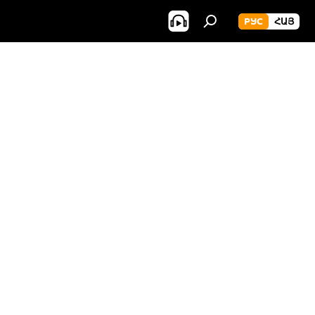
РУС
ՀԱՅ