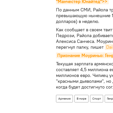
"Манчестер Юнайтед">>
По данным СМИ, Райола тр
превышающую нынешние 15
долларов) в неделю.
Как сообщает в своем тви
Педрози, Райола добивает
Алексиса Санчеса. Моуринь
перегнул палку, пишет
Dai
Признание Моуриньо: Ген
Текущая зарплата армянск
составляет 4,5 миллиона ев
миллионов евро. Чилиец уж
"красными дьяволами", но
когда будет достигнуто со
Армения
В мире
Спорт
Ген