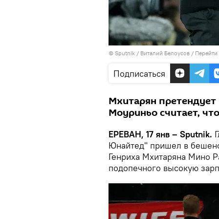
© Sputnik / Виталий Белоусов
/
Перейти
Подписаться
Мхитарян претендует н
Моуриньо считает, что
ЕРЕВАН, 17 янв – Sputnik.
Г
Юнайтед" пришел в бешенс
Генриха Мхитаряна Мино Р
подопечного высокую зарп