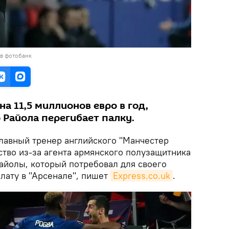
 в фотобанк
а 11,5 миллионов евро в год,
 Райола перегибает палку.
лавный тренер английского "Манчестер
тво из-за агента армянского полузащитника
айолы, который потребовал для своего
лату в "Арсенале", пишет
Еxpress.co.uk
.