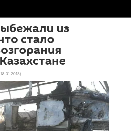
выбежали из
 что стало
возгорания
 Казахстане
 18.01.2018
)