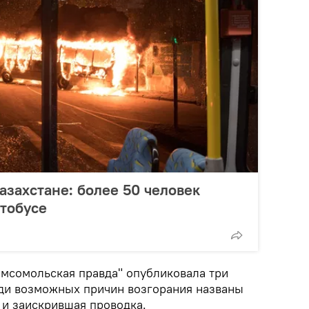
азахстане: более 50 человек
втобусе
омсомольская правда" опубликовала три
еди возможных причин возгорания названы
 и заискрившая проводка.