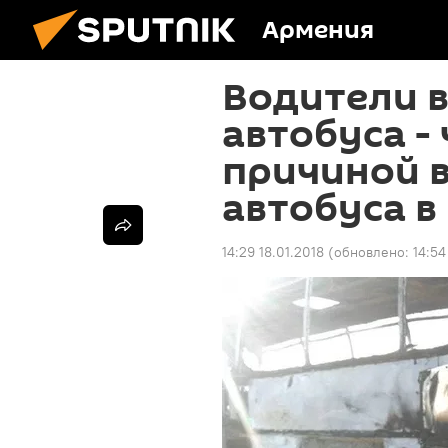
Армения
Водители 
автобуса -
причиной 
автобуса в
14:29 18.01.2018
(обновлено:
14:54