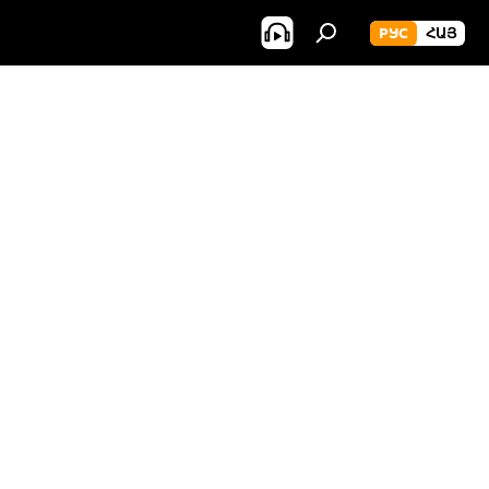
РУС
ՀԱՅ