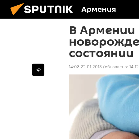
Армения
В Армении 
новорожде
состоянии
14:03 22.01.2018
(обновлено:
14:1