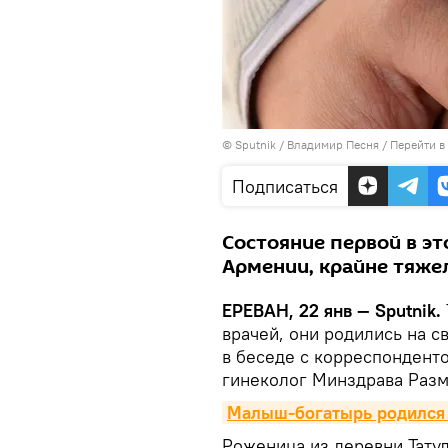
© Sputnik / Владимир Песня
/
Перейти в
Подписаться
Состояние первой в эт
Армении, крайне тяже
ЕРЕВАН, 22 янв — Sputnik.
врачей, они родились на с
в беседе с корреспонден
гинеколог Минздрава Разм
Малыш-богатырь родился 
Роженица из деревни Тату