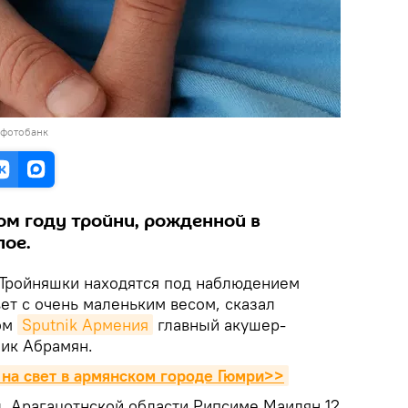
 фотобанк
ом году тройни, рожденной в
лое.
Тройняшки находятся под наблюдением
вет с очень маленьким весом, сказал
том
Sputnik Армения
главный акушер-
ик Абрамян.
на свет в армянском городе Гюмри>>
л, Арагацотнской области Рипсиме Маилян 12