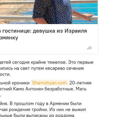
 гостинице: девушка из Израиля
армянку
детей сегодня крайне тяжелое. Это первые
ились на свет путем кесарево сечения
ости.
льной хроники
Shamshyan.com
20-летняя
летний Камо Антонян безработные. Мать
.
ойня. В прошлом году в Армении были
чая рождения тройни. Из них не выжил
альные были выписаны из роддома