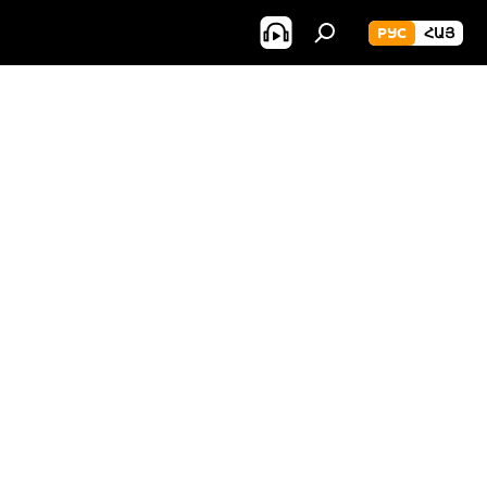
РУС
ՀԱՅ