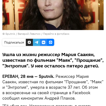
© Sputnik / Валерий Левитин
/
Перейти в фотобанк
Подписаться
Ушла из жизни режиссер Мария Саакян,
известная по фильмам "Маяк", "Прощаниe",
"Энтропия". У нее осталoсь пятеро детей.
ЕРЕВАН, 28 янв — Sputnik.
Режиссер Мария
Саакян, известная по фильмам "Прощание", "Маяк"
и "Энтропия", умерла в возрасте 37 лет. Об этом
в воскресенье на своей странице в Facebook
сообщил кинокритик Андрей Плахов.
"Её убил рак. Невозможно поверить в смерть