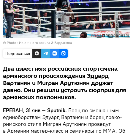
© Photo : Из личного архива Э.Варданяна
Подписаться
Два известных российских спортсмена
армянского происхождения Эдуард
Вартанян и Мигран Арутюнян дружат
давно. Они решили устроить сюрприз для
армянских поклонников.
ЕРЕВАН, 31 янв — Sputnik.
Боец по смешанным
единоборствам Эдуард Вартанян и борец греко-
римского стиля Мигран Арутюнян проведут
в Армении мастер-класс и семинары по MMA. Об