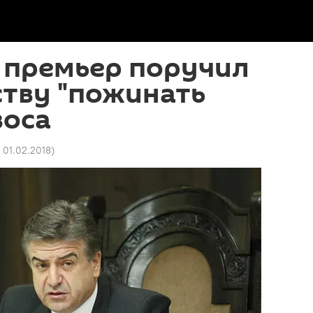
 премьер поручил
ству "пожинать
воса
0 01.02.2018
)