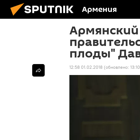
Армения
Армянский
правитель
плоды" Да
12:58 01.02.2018
(обновлено:
13:1