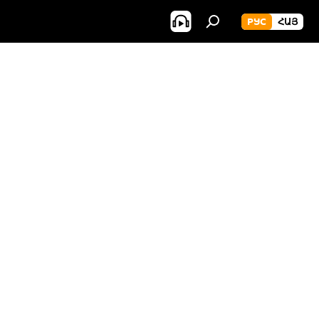
РУС
ՀԱՅ