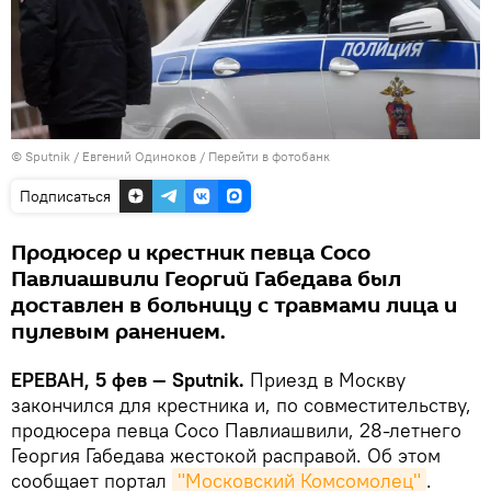
© Sputnik / Евгений Одиноков
/
Перейти в фотобанк
Подписаться
Продюсер и крестник певца Сосо
Павлиашвили Георгий Габедава был
доставлен в больницу с травмами лица и
пулевым ранением.
ЕРЕВАН, 5 фев — Sputnik.
Приезд в Москву
закончился для крестника и, по совместительству,
продюсера певца Сосо Павлиашвили, 28-летнего
Георгия Габедава жестокой расправой. Об этом
сообщает портал
"Московский Комсомолец"
.