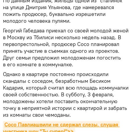
По данным издания, жильцы одной из "сталинок"
на улице Дмитрия Ульянова, где намеревался
пожить продюсер, буквально изрешетили
молодого человека пулями.
Георгий Габедава приехал со своей молодой женой
в Москву из Тбилиси несколько недель назад. В
первопрестольной, продюсер Сосо планировал
принять участие в съемках одного из проектов.
Друг семьи предложил молодоженам погостить
в его комнате в коммуналке.
Однако в квартире постоянно происходили
скандалы с соседом, безработным Бесиком
Кадария, который считал всю площадь коммуналки
своей собственностью. В субботу, 3 февраля,
молодожены хотели поставить окончательную
точку в неприятной истории с квартирой и забрать
из комнаты свои чемоданы.
Сосо Павлиашвили не сдержал слезы, слушая 
участника шоу "Ты супер!">>