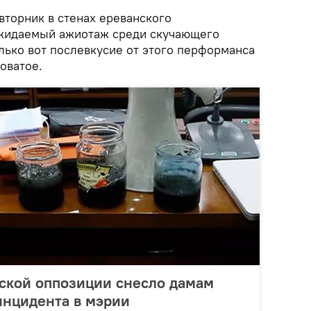
вторник в стенах ереванского
ожидаемый ажиотаж среди скучающего
лько вот послевкусие от этого перформанса
оватое.
ской оппозиции снесло дамам
инцидента в мэрии