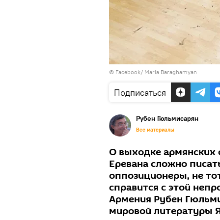
©
Facebook/ Maria Baraghamyan
Подписаться
Рубен Гюльмисарян
Все материалы
О выходке армянских 
Еревана сложно писать
оппозиционеры, не то
справится с этой непр
Армения Рубен Гюльми
мировой литературы Я