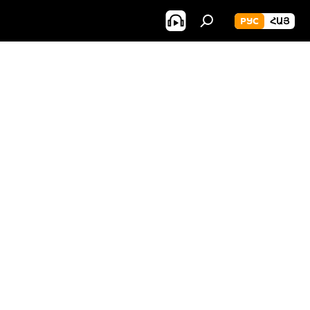
РУС
ՀԱՅ