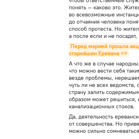
чтобы ответственные слу
понять — каково это. Жите
во всевозможные инстанци
до отчаяния человека пон
способ протеста. Но жителя
а после если и не посадят
Перед мэрией прошла акци
старейшин Еревана >>
А что же в случае народны
что можно вести себя таким
везде проблемы, нерешаем
чуть ли не всех ведомств,
страну залить содержимым 
образом может решиться, 
канализационных стоков.
Да, деятельность ереванск
от совершенства. Но прив
можно сильно сомневаться