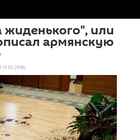
а жиденького", или
 описал армянскую
ю
8 13.02.2018
)