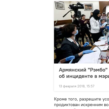
Армянский "Рэмбо" 
об инциденте в мэр
13 февраля 2018, 15:57
Кроме того, разрешите усо
продиктован искренним во