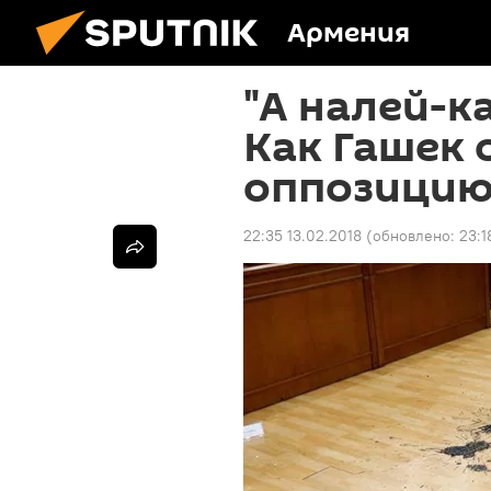
Армения
"А налей-к
Как Гашек
оппозици
22:35 13.02.2018
(обновлено:
23:1