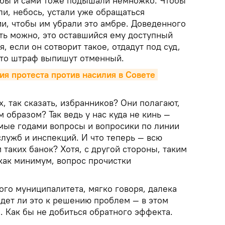
жбы и сами тоже подышали немножко. Чтобы
ли, небось, устали уже обращаться
и, чтобы им убрали это амбре. Доведенного
ять можно, это оставшийся ему доступный
, если он сотворит такое, отдадут под суд,
, то штраф выпишут отменный.
я протеста против насилия в Совете 
х, так сказать, избранников? Они полагают,
 образом? Так ведь у нас куда не кинь —
ые годами вопросы и вопросики по линии
 служб и инспекций. И что теперь — всю
таких банок? Хотя, с другой стороны, таким
как минимум, вопрос прочистки
ого муниципалитета, мягко говоря, далека
едет ли это к решению проблем — в этом
. Как бы не добиться обратного эффекта.