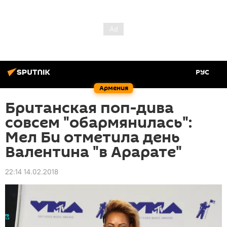
РУС
Армения
Британская поп-дива
совсем "обармянилась":
Мел Би отметила день
Валентина "в Арарате"
22:14 14.02.2018