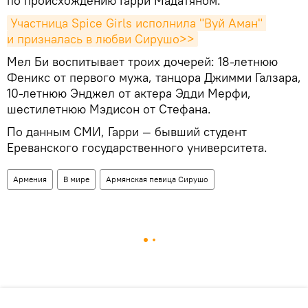
по происхождению Гарри Мадатяном.
Участница Spice Girls исполнила "Вуй Аман" 
и призналась в любви Сирушо>>
Мел Би воспитывает троих дочерей: 18-летнюю
Феникс от первого мужа, танцора Джимми Галзара,
10-летнюю Энджел от актера Эдди Мерфи,
шестилетнюю Мэдисон от Стефана.
По данным СМИ, Гарри — бывший студент
Ереванского государственного университета.
Армения
В мире
Армянская певица Сирушо