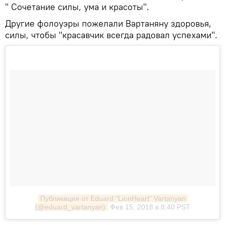
" Сочетание силы, ума и красоты".
Другие фолоуэры пожелали Вартаняну здоровья,
силы, чтобы "красавчик всегда радовал успехами".
Публикация от Eduard "LionHeart" Vartanyan 
(@eduard_vartanyan)
Фев 15, 2018 в 8:40 PST