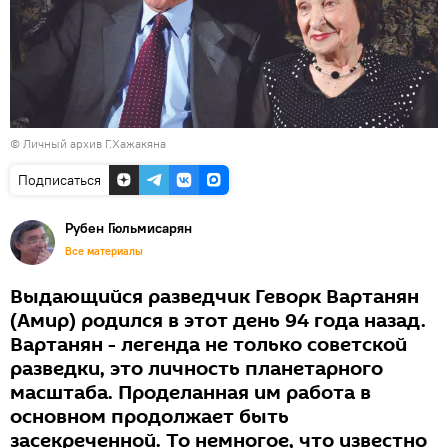
© Личный архив Г.Хажакяна
Подписаться
Рубен Гюльмисарян
Все материалы
Выдающийся разведчик Геворк Вартанян
(Амир) родился в этот день 94 года назад.
Вартанян - легенда не только советской
разведки, это личность планетарного
масштаба. Проделанная им работа в
основном продолжает быть
засекреченной. То немногое, что известно