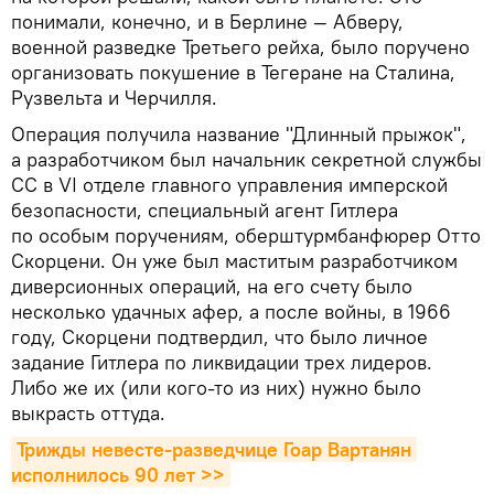
понимали, конечно, и в Берлине — Абверу,
военной разведке Третьего рейха, было поручено
организовать покушение в Тегеране на Сталина,
Рузвельта и Черчилля.
Операция получила название "Длинный прыжок",
а разработчиком был начальник секретной службы
СС в VI отделе главного управления имперской
безопасности, специальный агент Гитлера
по особым поручениям, оберштурмбанфюрер Отто
Скорцени. Он уже был маститым разработчиком
диверсионных операций, на его счету было
несколько удачных афер, а после войны, в 1966
году, Скорцени подтвердил, что было личное
задание Гитлера по ликвидации трех лидеров.
Либо же их (или кого-то из них) нужно было
выкрасть оттуда.
Трижды невесте-разведчице Гоар Вартанян 
исполнилось 90 лет >>