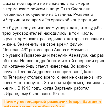
шахматной партии не на жизнь, а на смерть
с германским рейхом в лице Отто Скорцени:
готовилось покушение на Сталина, Рузвельта
и Черчилля во время Тегеранской конференции.
Не будет преувеличением утверждать, что судьбы
трех руководителей находились, в том числе,
в руках армянских разведчиков, которые спасли их
жизни. Знаменитый в свое время фильм
"Тегеран-43" режиссеров Алова и Наумова,
с музыкой Гарваренца и песнями Азнавура, как раз
об этом. Но все подробности и этой операции вряд
ли когда-нибудь станут известны. Во всяком
случае, Геворк Андреевич говорил так: "Даже
по Тегерану столько всего, о чем не сказано и что
совсем не тронуто… Хотя сняты фильмы, написаны
книги". В 1943 году, когда Вартанян работал
в Иране, ему было всего 19 лет.
Почему легендарный разведчик Геворг Вартанян 
избегал армян за рубежом? >>