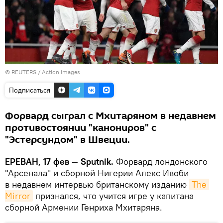
©
REUTERS
/ Action images
Подписаться
Форвард сыграл с Мхитаряном в недавнем
противостоянии "канониров" с
"Эстерсундом" в Швеции.
ЕРЕВАН, 17 фев — Sputnik.
Форвард лондонского
"Арсенала" и сборной Нигерии Алекс Ивоби
в недавнем интервью британскому изданию
The 
Mirror
признался, что учится игре у капитана
сборной Армении Генриха Мхитаряна.