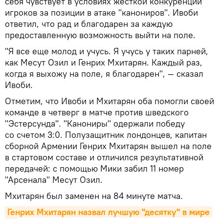
себя чувствует в условиях жесткой конкуренции
игроков за позиции в атаке "канониров". Ивоби
ответил, что рад и благодарен за каждую
предоставленную возможность выйти на поле.
"Я все еще молод и учусь. Я учусь у таких парней,
как Месут Озил и Генрих Мхитарян. Каждый раз,
когда я выхожу на поле, я благодарен", — сказал
Ивоби.
Отметим, что Ивоби и Мхитарян оба помогли своей
команде в четверг в матче против шведского
"Эстерсунда". "Канониры" одержали победу
со счетом 3:0. Полузащитник лондонцев, капитан
сборной Армении Генрих Мхитарян вышел на поле
в стартовом составе и отличился результативной
передачей: с помощью Мики забил 11 номер
"Арсенала" Месут Озил.
Мхитарян был заменен на 84 минуте матча.
Генрих Мхитарян назвал лучшую "десятку" в мире 