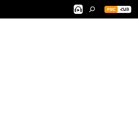
РУС
ՀԱՅ