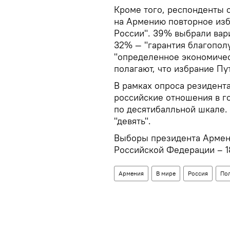
Кроме того, респонденты о
на Армению повторное из
России". 39% выбрали вари
32% — "гарантия благопол
"определенное экономичес
полагают, что избрание Пу
В рамках опроса резидент
российские отношения в г
по десятибалльной шкале.
"девять".
Выборы президента Армени
Российской Федерации – 1
Армения
В мире
Россия
По