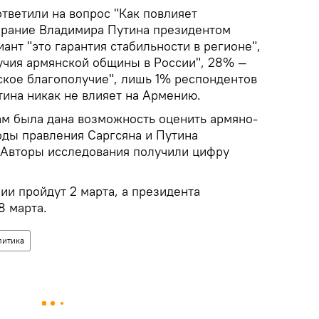
тветили на вопрос "Как повлияет
брание Владимира Путина президентом
ант "это гарантия стабильности в регионе",
учия армянской общины в России", 28% —
кое благополучие", лишь 1% респондентов
тина никак не влияет на Армению.
ам была дана возможность оценить армяно-
оды правления Саргсяна и Путина
 Авторы исследования получили цифру
и пройдут 2 марта, а президента
8 марта.
литика