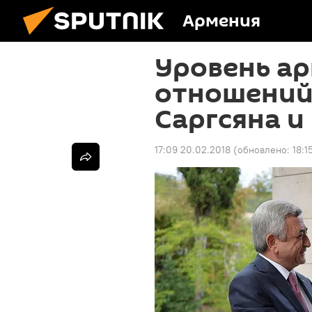
Армения
Уровень а
отношений 
Саргсяна и
17:09 20.02.2018
(обновлено:
18:1