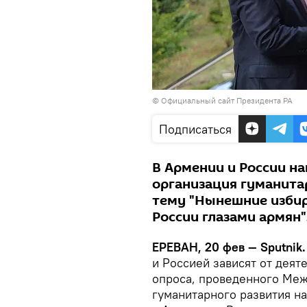
©
Официальный сайт Президента РА
Подписаться
В Армении и России н
организация гуманита
тему "Нынешние избир
России глазами армян"
ЕРЕВАН, 20 фев — Sputnik
и Россией зависят от деят
опроса, проведенного Ме
гуманитарного развития н