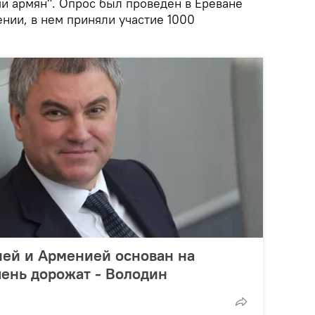
ми армян". Опрос был проведен в Ереване
нии, в нем приняли участие 1000
ией и Арменией основан на
чень дорожат - Володин