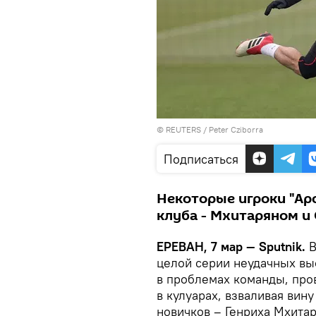
©
REUTERS
/ Peter Cziborra
Подписаться
Некоторые игроки "Ар
клуба - Мхитаряном и
ЕРЕВАН, 7 мар — Sputnik.
В
целой серии неудачных вы
в проблемах команды, пров
в кулуарах, взваливая вин
новичков – Генриха Мхита