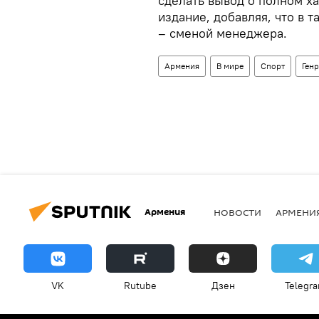
сделать вывод о полном ха
издание, добавляя, что в 
– сменой менеджера.
Армения
В мире
Спорт
Генр
Армения
НОВОСТИ
АРМЕНИ
VK
Rutube
Дзен
Telegr