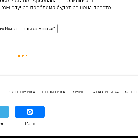
осе в стане "Арсенала", — заключает
таком случае проблема будет решена просто
их Мхитарян: игры за "Арсенал"
Я
ЭКОНОМИКА
ПОЛИТИКА
В МИРЕ
АНАЛИТИКА
ФОТО
am
Макс