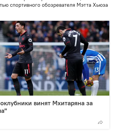
татью спортивного обозревателя Мэтта Хьюза
оклубники винят Мхитаряна за
ла"