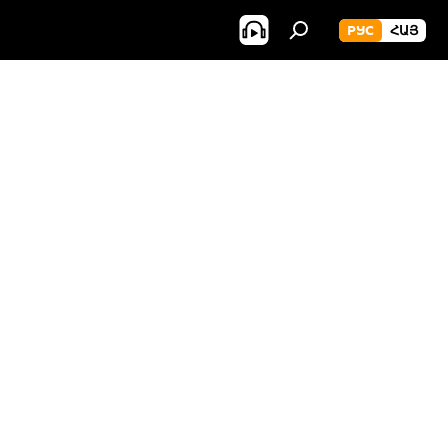
РУС
ՀԱՅ