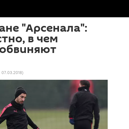
ане "Арсенала":
тно, в чем
 обвиняют
2 07.03.2018
)