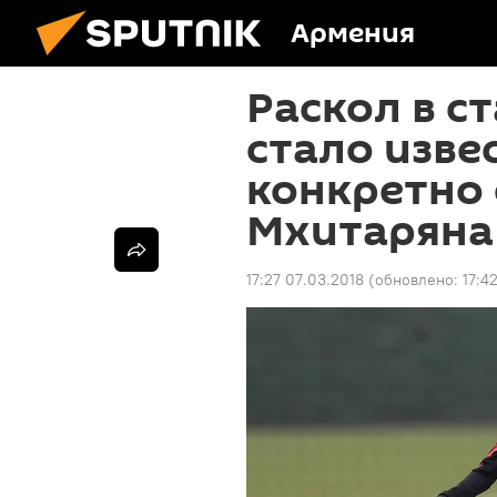
Армения
Раскол в ст
стало извес
конкретно
Мхитаряна
17:27 07.03.2018
(обновлено:
17:4