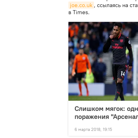
joe.co.uk
, ссылаясь на с
в Times.
Слишком мягок: одн
поражения "Арсена
6 марта 2018, 19:15