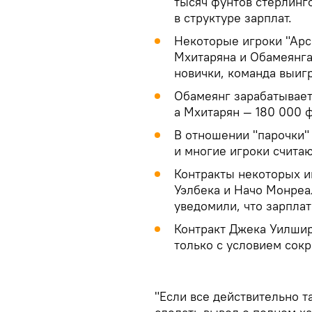
тысяч фунтов стерлинг
в структуре зарплат.
Некоторые игроки "Арс
Мхитаряна и Обамеянга,
новички, команда выигр
Обамеянг зарабатывает
а Мхитарян — 180 000 ф
В отношении "парочки"
и многие игроки считаю
Контракты некоторых иг
Уэлбека и Начо Монреал
уведомили, что зарплат
Контракт Джека Уилшира
только с условием сок
"Если все действительно т