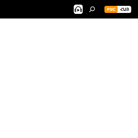
РУС
ՀԱՅ