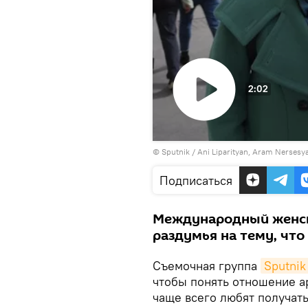
2:02
Воспроизвести
© Sputnik / Ani Liparityan, Aram Nersesy
видео
Подписаться
Международный женски
раздумья на тему, чт
Съемочная группа
Sputni
чтобы понять отношение ар
чаще всего любят получат