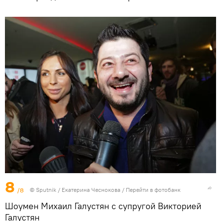
8
/8
© Sputnik / Екатерина Чеснокова
/
Перейти в фотобанк
Шоумен Михаил Галустян с супругой Викторией
Галустян