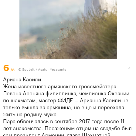
6
/8
© Sputnik / Asatur Yesayants
Ариана Каоили
Жена известного армянского гроссмейстера
Левона Ароняна филиппинка, чемпионка Океании
по шахматам, мастер ФИДЕ — Арианна Каоили не
только вышла за армянина, но еще и переехала
жить на родину мужа.
Пара обвенчалась в сентябре 2017 года после 11
лет знакомства. Посаженым отцом на свадьбе был
сам президент Армении, глава Шахматной