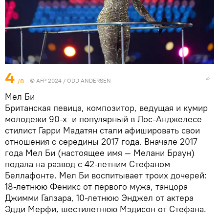
4
/8
© AFP 2024 / ODD ANDERSEN
Мел Би
Британская певица, композитор, ведущая и кумир
молодежи 90-х и популярный в Лос-Анджелесе
стилист Гарри Мадатян стали афишировать свои
отношения с середины 2017 года. Вначале 2017
года Мел Би (настоящее имя — Мелани Браун)
подала на развод с 42-летним Стефаном
Беллафонте. Мел Би воспитывает троих дочерей:
18-летнюю Феникс от первого мужа, танцора
Джимми Галзара, 10-летнюю Энджел от актера
Эдди Мерфи, шестилетнюю Мэдисон от Стефана.