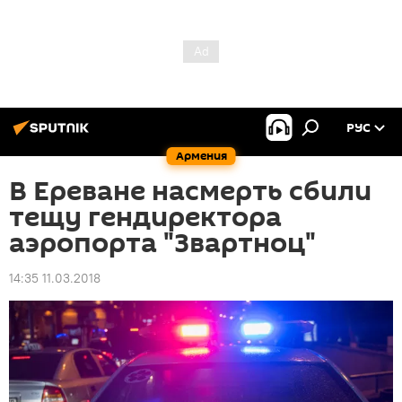
РУС
Армения
В Ереване насмерть сбили
тещу гендиректора
аэропорта "Звартноц"
14:35 11.03.2018