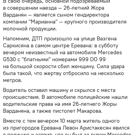
В свою очередь, основной подозреваемый
в совершении наезда — 26-летний Жора
Варданян — является сыном гендиректора
компании "Марианна" — крупного производителя
молочной продукции.
Напомним, ДТП произошло на улице Вазгена
Саркисяна в самом центре Еревана: в субботу
вечером неизвестный на автомобиле Mercedes
G530 с "блатными" номерами 999 DO 99
на большой скорости сбил женщину. Сила удара
была такой, что жертву отбросило на несколько
метров.
Водитель оставил машину и скрылся с места
происшествия. В автомобиле полицейские нашли
водительские права на имя 26-летнего Жоры
Варданяна, а также пистолет Макарова.
Вместе с тем вечером 10 марта житель одного
из пригородов Еревана Левон Аристакесян явился
в полицию и заявил, что он был за рулем Mercedes