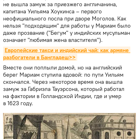
не вышла замуж за приезжего англичанина,
капитана Уильяма Хоукинса – первого
неофициального посла при дворе Моголов. Как
нельзя "подходящим" для работы у Мариам было
даже прозвание ("Бегум" у индийских мусульман
означает "любимая жена властителя").
Европейские такси и индийский чай: как армяне 
разбогатели в Бангладеш>>
Вместе они поплыли домой, но на английский
берег Мариам ступила вдовой: по пути Уильям
скончался. Через некоторое время она вышла
замуж за Габриэла Тауэрсона, который работал
на фактории в Голландской Индии, где и умер
в 1623 году.