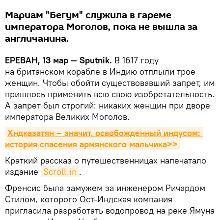
Мариам "Бегум" служила в гареме
императора Моголов, пока не вышла за
англичанина.
ЕРЕВАН, 13 мар — Sputnik.
В 1617 году
на британском корабле в Индию отплыли трое
женщин. Чтобы обойти существовавший запрет, им
пришлось применить всю свою изобретательность.
А запрет был строгий: никаких женщин при дворе
императора Великих Моголов.
Хндказатян – значит, освобожденный индусом: 
история спасения армянского мальчика>>
Краткий рассказ о путешественницах напечатало
издание
Scroll.in
.
Френсис была замужем за инженером Ричардом
Стилом, которого Ост-Индская компания
пригласила разработать водопровод на реке Ямуна