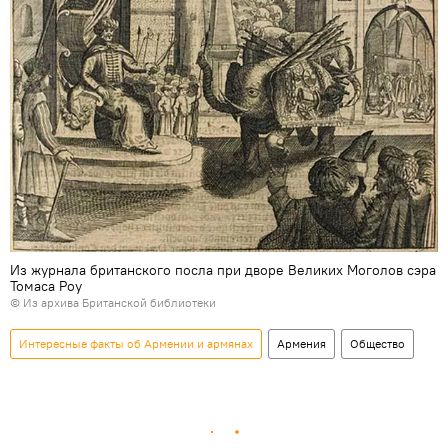
Из журнала британского посла при дворе Великих Моголов сэра
Томаса Роу
© Из архива Британской библиотеки
Интересные факты об Армении и армянах
Армения
Общество